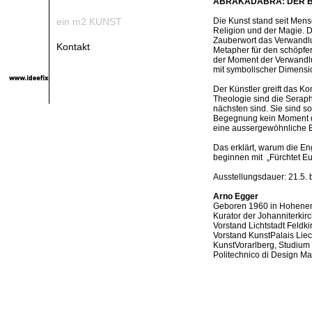
ABRAKADABRA: DER B
ein m2 KUNST
Die Kunst stand seit Men
Religion und der Magie. De
Zauberwort das Verwandlu
Kontakt
Metapher für den schöpfe
der Moment der Verwandlu
mit symbolischer Dimensio
Der Künstler greift das Ko
Theologie sind die Serap
nächsten sind. Sie sind s
Begegnung kein Moment d
eine aussergewöhnliche Er
Das erklärt, warum die Eng
beginnen mit „Fürchtet Eu
Ausstellungsdauer: 21.5. 
Arno Egger
Geboren 1960 in Hohenems,
Kurator der Johanniterkirc
Vorstand Lichtstadt Feldk
Vorstand KunstPalais Lie
KunstVorarlberg, Studium 
Politechnico di Design M