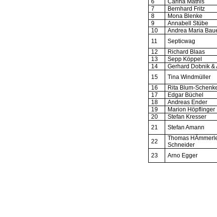
6
Carina Mathis
7
Bernhard Fritz
8
Mona Blenke
9
Annabell Stübe
10
Andrea Maria Bau
11
Septicwag
12
Richard Blaas
13
Sepp Köppel
14
Gerhard Dobnik & 
15
Tina Windmüller
16
Rita Blum-Schenk
17
Edgar Büchel
18
Andreas Ender
19
Marion Höpflinger
20
Stefan Kresser
21
Stefan Amann
Thomas HÄmmerle
22
Schneider
23
Arno Egger