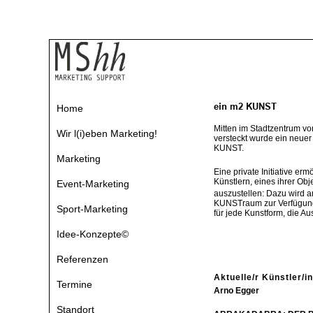
Home
Mitten im Stadtzentrum v
Wir l(i)eben Marketing!
versteckt wurde ein neue
KUNST.
Marketing
Eine private Initiative er
Künstlern, eines ihrer Obj
Event-Marketing
auszustellen: Dazu wird
KUNSTraum zur Verfügung ge
Sport-Marketing
für jede Kunstform, die Aus
Idee-Konzepte©
Referenzen
Aktuelle/r Künstler/in
Termine
Arno Egger
Standort